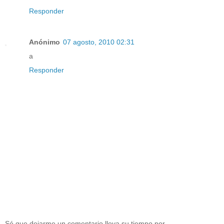
Responder
Anónimo
07 agosto, 2010 02:31
a
Responder
Sé que dejarme un comentario lleva su tiempo por