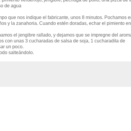
aso de agua
mpo que nos indique el fabricante, unos 8 minutos
. P
ochamos
e
os y la zanahoria. Cuando
estén
doradas, echar el pimiento en 
chamos el
jengibre rallado
, y dejamos que se impregne del arom
 con unas 3 cucharadas de salsa de soja, 1 cucharadita de
ar un poco.
todo
salteándolo
.