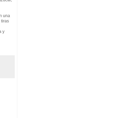
n una
tiras
a y