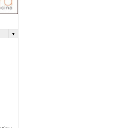
▼
azúcar
,