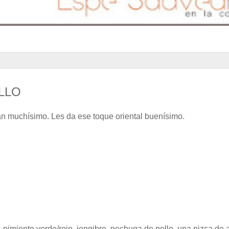
LLO
an muchísimo. Les da ese toque oriental buenísimo.
1 pimiento verde/rojo,
jengibre
, pechuga de pollo, una pizca de