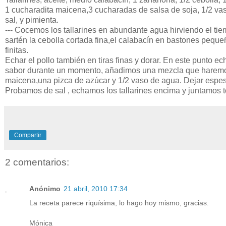
1 cucharadita
maicena
,3 cucharadas de salsa de soja, 1/2 v
sal, y pimienta.
--- Cocemos los
tallarines en abundante agua hirviendo el tie
sartén
la cebolla cortada fina,el
calabacín
en
bastones
pequeñ
finitas.
Echar el pollo
también
en tiras finas y dorar. En este punto e
sabor durante un momento, añadimos una mezcla que haremos
maicena
,una pizca de
azúcar
y 1/2 vaso de agua. Dejar espes
Probamos de sal , echamos los
tallarines
encima y juntamos 
Compartir
2 comentarios:
Anónimo
21 abril, 2010 17:34
La receta parece riquísima, lo hago hoy mismo, gracias.
Mónica