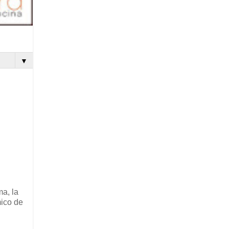
▼
ma, la
mico de