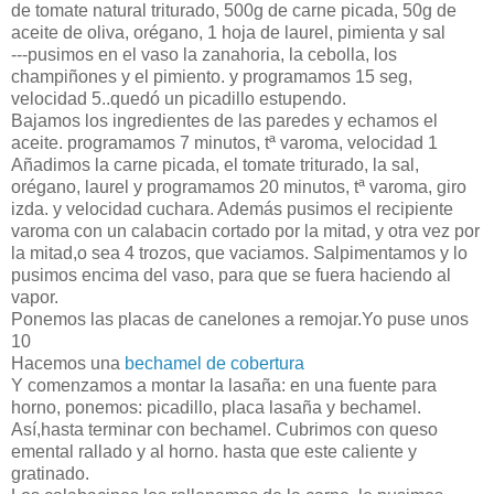
de tomate natural triturado, 500g de carne picada, 50g de
aceite de oliva,
orégano
, 1 hoja de laurel, pimienta y sal
---pusimos en el vaso la zanahoria, la cebolla, los
champiñones y el pimiento. y programamos 15
seg
,
velocidad 5..quedó un picadillo estupendo.
Bajamos los ingredientes de las paredes y echamos el
aceite. programamos 7 minutos, tª
varoma
, velocidad 1
Añadimos la carne picada, el tomate triturado, la sal,
orégano
, laurel y
programamos
20 minutos, tª
varoma
, giro
izda
. y velocidad cuchara.
Además
pusimos el
recipiente
varoma
con un
calabacin
c
ortado
por la mitad, y otra vez por
la mitad,o sea 4 trozos, que vaciamos. Salpimentamos y lo
pusimos encima del vaso, para que se fuera haciendo al
vapor.
Ponemos las placas de canelones a remojar.Yo puse unos
10
Hacemos una
bechamel
de cobertura
Y comenzamos a montar la lasaña: en una fuente para
horno, ponemos: picadillo, placa lasaña y
bechamel
.
Así
,hasta terminar con
bechamel
. Cubrimos con queso
emental
rallado y al horno. hasta que este caliente y
gratinado
.