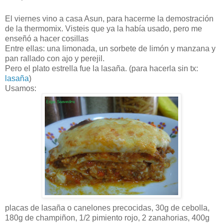
El viernes vino a casa
Asun
, para hacerme la
demostración
de la
thermomix
. Visteis que ya la
había
usado, pero me
enseñó
a hacer
cosillas
Entre ellas: una limonada, un sorbete de
limón
y manzana y
pan rallado con ajo y perejil.
Pero el plato estrella fue la lasaña. (para
hacerla
sin
tx
:
lasaña
)
Usamos:
placas de lasaña o canelones
precocidas
, 30g de cebolla,
180g de
champiñon
, 1/2 pimiento rojo, 2 zanahorias, 400g