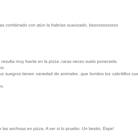
rias combinado con atún la habrias suavizado, besosssssssss
resulta muy fuerte en la pizza ,raras veces suelo ponersela.
os .
s suegros tienen variedad de animales ,que bonitos los cabritillos c
s.
las anchoas en pizza. A ver si lo pruebo. Un besito, Espe!