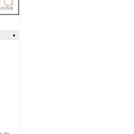
▼
te de