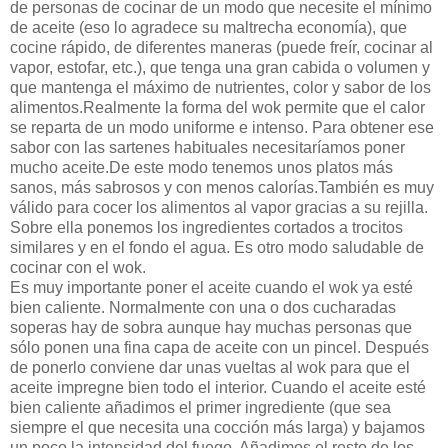
de personas de cocinar de un modo que necesite el mínimo
de aceite (eso lo agradece su maltrecha economía), que
cocine rápido, de diferentes maneras (puede freír, cocinar al
vapor, estofar, etc.), que tenga una gran cabida o volumen y
que mantenga el máximo de nutrientes, color y sabor de los
alimentos.Realmente la forma del wok permite que el calor
se reparta de un modo uniforme e intenso. Para obtener ese
sabor con las sartenes habituales necesitaríamos poner
mucho aceite.De este modo tenemos unos platos más
sanos, más sabrosos y con menos calorías.También es muy
válido para cocer los alimentos al vapor gracias a su rejilla.
Sobre ella ponemos los ingredientes cortados a trocitos
similares y en el fondo el agua. Es otro modo saludable de
cocinar con el wok.
Es muy importante poner el aceite cuando el wok ya esté
bien caliente. Normalmente con una o dos cucharadas
soperas hay de sobra aunque hay muchas personas que
sólo ponen una fina capa de aceite con un pincel. Después
de ponerlo conviene dar unas vueltas al wok para que el
aceite impregne bien todo el interior. Cuando el aceite esté
bien caliente añadimos el primer ingrediente (que sea
siempre el que necesita una cocción más larga) y bajamos
un poco la intensidad del fuego. Añadimos el resto de los