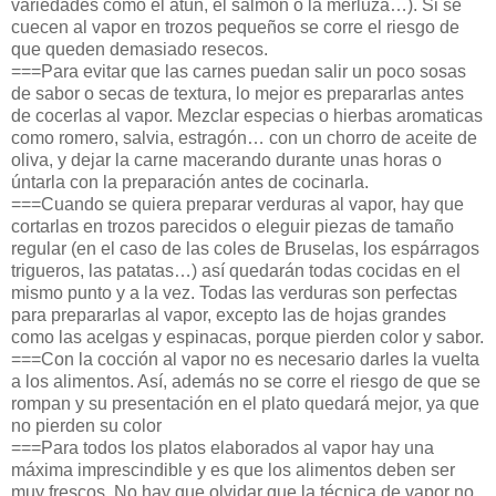
variedades como el atún, el salmón o la merluza…). Si se
cuecen al vapor en trozos pequeños se corre el riesgo de
que queden demasiado resecos.
===Para evitar que las carnes puedan salir un poco sosas
de sabor o secas de textura, lo mejor es prepararlas antes
de cocerlas al vapor. Mezclar especias o hierbas aromaticas
como romero, salvia, estragón… con un chorro de aceite de
oliva, y dejar la carne macerando durante unas horas o
úntarla con la preparación antes de cocinarla.
===Cuando se quiera preparar verduras al vapor, hay que
cortarlas en trozos parecidos o eleguir piezas de tamaño
regular (en el caso de las coles de Bruselas, los espárragos
trigueros, las patatas…) así quedarán todas cocidas en el
mismo punto y a la vez. Todas las verduras son perfectas
para prepararlas al vapor, excepto las de hojas grandes
como las acelgas y espinacas, porque pierden color y sabor.
===Con la cocción al vapor no es necesario darles la vuelta
a los alimentos. Así, además no se corre el riesgo de que se
rompan y su presentación en el plato quedará mejor, ya que
no pierden su color
===Para todos los platos elaborados al vapor hay una
máxima imprescindible y es que los alimentos deben ser
muy frescos. No hay que olvidar que la técnica de vapor no