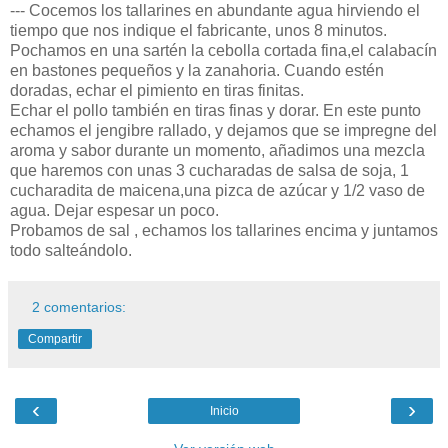
--- Cocemos los
tallarines en abundante agua hirviendo el
tiempo que nos indique el fabricante, unos 8 minutos
.
P
ochamos
en una
sartén
la cebolla cortada fina,el
calabacín
en
bastones
pequeños y la zanahoria. Cuando
estén
doradas, echar el pimiento en tiras finitas.
Echar el pollo
también
en tiras finas y dorar. En este punto
echamos el
jengibre rallado
, y dejamos que se impregne del
aroma y sabor durante un momento, añadimos una mezcla
que haremos con unas 3 cucharadas de salsa de soja, 1
cucharadita de
maicena
,una pizca de
azúcar
y 1/2 vaso de
agua. Dejar espesar un poco.
Probamos de sal , echamos los
tallarines
encima y juntamos
todo
salteándolo
.
2 comentarios:
Compartir
‹
›
Inicio