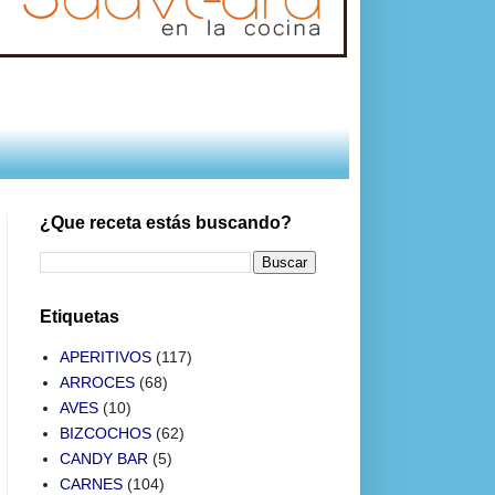
¿Que receta estás buscando?
Etiquetas
APERITIVOS
(117)
ARROCES
(68)
AVES
(10)
BIZCOCHOS
(62)
CANDY BAR
(5)
CARNES
(104)