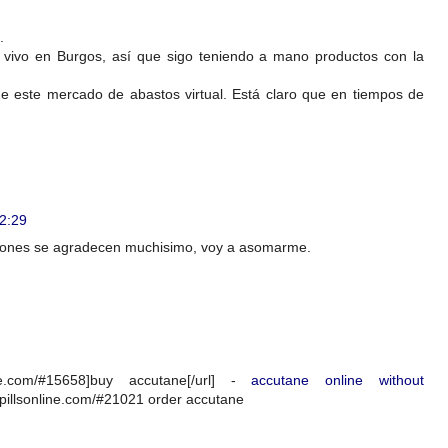
.
vivo en Burgos, así que sigo teniendo a mano productos con la
 de este mercado de abastos virtual. Está claro que en tiempos de
2:29
ciones se agradecen muchisimo, voy a asomarme.
nline.com/#15658]buy accutane[/url] -
accutane online without
rpillsonline.com/#21021 order accutane