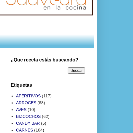
¿Que receta estás buscando?
Etiquetas
APERITIVOS
(117)
ARROCES
(68)
AVES
(10)
BIZCOCHOS
(62)
CANDY BAR
(5)
CARNES
(104)