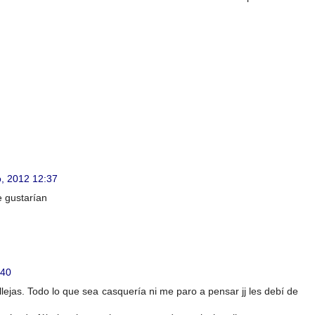
, 2012 12:37
e gustarían
:40
ejas. Todo lo que sea casquería ni me paro a pensar jj les debí de