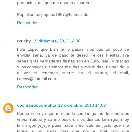
productos, así que me apunto al sorteo.
Pepi Gómez pepona1967@hotmail.de
Responder
txuchy
19 diciembre, 2013 14:08
hola Espe, que bien te lo pasas, nos das un poco de
envidia sana, ya de paso te deseo Felices Fiestas, (ya
sabes q las verdaderas fiestas son en Julio, jeje), y gracias
x los consejos q siempre me das a mis dudas, un saludo, y
a ver si tenemos suerte en el sorteo, el mail,
txuchy@hotmail.com
Responder
cocinandoconlulita
19 diciembre, 2013 14:09
Bueno Espe ya que me quede con las ganas de ir pero os
vi vía Yutube y se me pusieron los dientes larrrrrgos muy
larrrrrrgos jejjejje pues nada creo que es justo que me
toque a mi, nada más que por el mal rato que