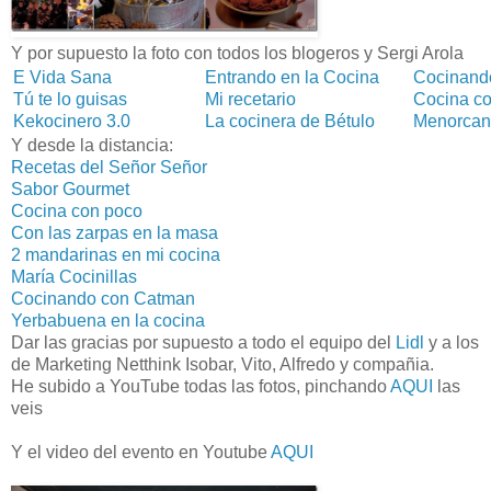
Y por supuesto la foto con todos los blogeros y Sergi Arola
E Vida Sana
Entrando en la Cocina
Cocinand
Tú te lo guisas
Mi recetario
Cocina c
Kekocinero 3.0
La cocinera de Bétulo
Menorca
Y desde la distancia:
Recetas del Señor Señor
Sabor Gourmet
Cocina con poco
Con las zarpas en la masa
2 mandarinas en mi cocina
María Cocinillas
Cocinando con Catman
Yerbabuena en la cocina
Dar las gracias por supuesto a todo el equipo del
Lidl
y a los
de Marketing Netthink Isobar, Vito, Alfredo y compañia.
He subido a YouTube todas las fotos, pinchando
AQUI
las
veis
Y el video del evento en Youtube
AQUI