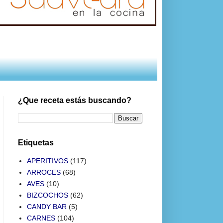
¿Que receta estás buscando?
Etiquetas
APERITIVOS
(117)
ARROCES
(68)
AVES
(10)
BIZCOCHOS
(62)
CANDY BAR
(5)
CARNES
(104)