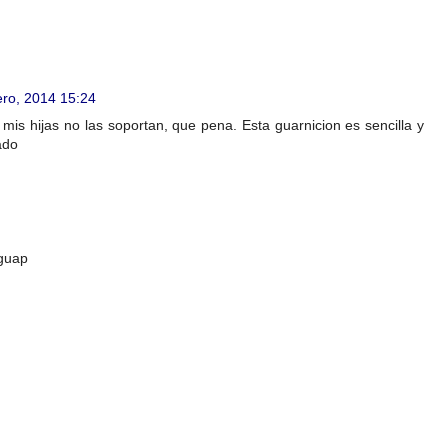
ero, 2014 15:24
mis hijas no las soportan, que pena. Esta guarnicion es sencilla y
ado
 guap