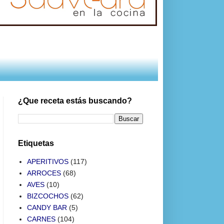
¿Que receta estás buscando?
Etiquetas
APERITIVOS
(117)
ARROCES
(68)
AVES
(10)
BIZCOCHOS
(62)
CANDY BAR
(5)
CARNES
(104)