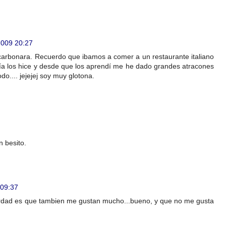
2009 20:27
 carbonara. Recuerdo que ibamos a comer a un restaurante italiano
día los hice y desde que los aprendí me he dado grandes atracones
o.... jejejej soy muy glotona.
 besito.
 09:37
erdad es que tambien me gustan mucho...bueno, y que no me gusta