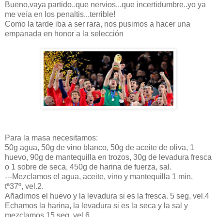
Bueno,vaya partido..que nervios...que incertidumbre..yo ya
me
veía
en los
penaltis
...terrible!
Como la tarde iba a ser rara, nos pusimos a hacer una
empanada en honor a la
selección
Para la masa necesitamos:
50g agua, 50g de vino blanco, 50g de aceite de oliva, 1
huevo, 90g de mantequilla en trozos, 30g de levadura fresca
o 1 sobre de seca, 450g de harina de fuerza, sal.
---Mezclamos el agua, aceite, vino y mantequilla 1
min
,
tª37º,
vel
.2.
Añadimos el huevo y la levadura si es la fresca. 5
seg
,
vel
.4
Echamos la harina, la levadura si es la seca y la sal y
mezclamos 15
seg
,
vel
.6