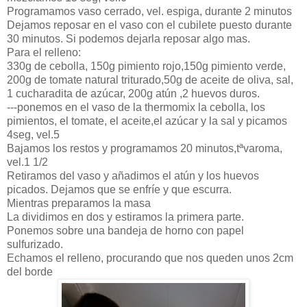
Programamos vaso cerrado,
vel
. espiga, durante 2 minutos
Dejamos reposar en el vaso con el cubilete puesto durante
30 minutos. Si podemos dejarla reposar algo mas.
Para el relleno:
330g de cebolla, 150g pimiento rojo,150g pimiento verde,
200g de tomate natural triturado,50g de aceite de oliva, sal,
1
cucharadita
de
azúcar
, 200g
atún
,2 huevos duros.
---ponemos en el vaso de la
thermomix
la cebolla, los
pimientos, el tomate, el aceite,el
azúcar
y la sal y picamos
4
seg
,
vel
.5
Bajamos los restos y programamos 20 minutos,tª
varoma
,
vel
.1 1/2
Retiramos del vaso y añadimos el
atún
y los huevos
picados. Dejamos que se
enfríe
y que escurra.
Mientras preparamos la masa
La dividimos en dos y estiramos la primera parte.
Ponemos sobre una bandeja de horno con papel
sulfurizado
.
Echamos el relleno, procurando que nos queden unos 2cm
del borde