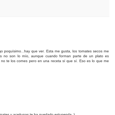
go poquísimo...hay que ver. Esta me gusta, los tomates secos me
as no son lo mío, aunque cuando forman parte de un plato es
s no te los comes pero en una receta sí que sí. Eso es lo que me
omates y aceitunas te ha quedado estupenda :)