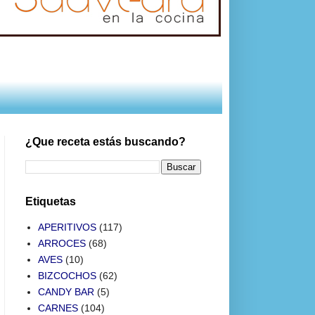
¿Que receta estás buscando?
Etiquetas
APERITIVOS
(117)
ARROCES
(68)
AVES
(10)
BIZCOCHOS
(62)
CANDY BAR
(5)
CARNES
(104)