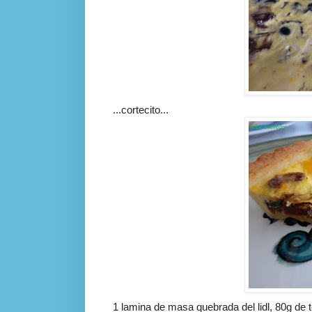
...
cortecito
...
1 lamina de masa quebrada del
lidl
, 80g de