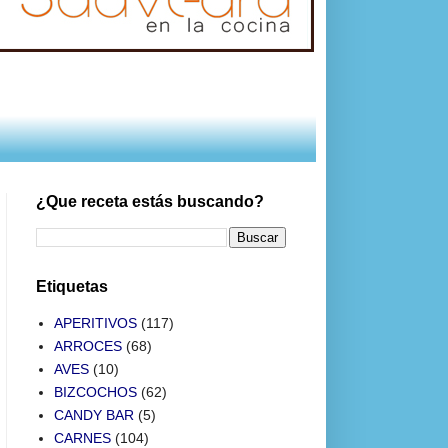
¿Que receta estás buscando?
Etiquetas
APERITIVOS
(117)
ARROCES
(68)
AVES
(10)
BIZCOCHOS
(62)
CANDY BAR
(5)
CARNES
(104)