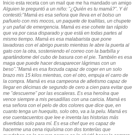
Inicio esta receta con un mail que me ha mandado un amigo
Alguien le preguntó a un niño: "¿Quién es tu mamá?". Y él
contestó:"Mamá es esa señora que lleva en el bolso un
pañuelo con mis mocos, un paquete de toallitas, un chupete
y un pañal de emergencia. Mamá es ese cohete tan rápido
que va por casa disparado y que está en todas partes al
mismo tiempo. Mamá es esa malabarista que pone
lavadoras con el abrigo puesto mientras le abre la puerta al
gato con la otra, sosteniendo el correo con la barbilla y
apartándome del cubo de basura con el pie. También es esa
maga que puede hacer desaparecer lágrimas con un
beso"."Mamá es esa forzuda capaz de coger en un solo
brazo mis 15 kilos mientras, con el otro, empuja el carro de
la compra. Mamá es esa campeona de atletismo capaz de
llegar en décimas de segundo de cero a cien para evitar que
me "descuerne" por las escaleras. Es esa heroína que
vence siempre a mis pesadillas con una caricia. Mamá es
esa señora con el pelo de dos colores que dice que, en
cuanto tenga un huequito, solo otro, va a la pelu. Mamá es
ese cuentacuentos que lee e inventa las historias más
divertidas solo para mí. Es esa chef que es capaz de
hacerme una cena riquísima con dos tonterías que