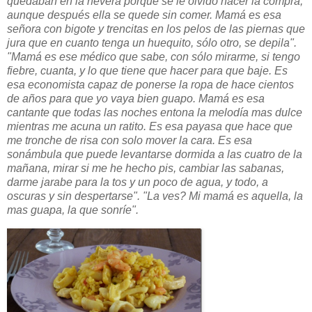
quedaban en la nevera porque se le olvidó hacer la compra,
aunque después ella se quede sin comer. Mamá es esa
señora con bigote y trencitas en los pelos de las piernas que
jura que en cuanto tenga un huequito, sólo otro, se depila".
"Mamá es ese médico que sabe, con sólo mirarme, si tengo
fiebre, cuanta, y lo que tiene que hacer para que baje. Es
esa economista capaz de ponerse la ropa de hace cientos
de años para que yo vaya bien guapo. Mamá es esa
cantante que todas las noches entona la melodía mas dulce
mientras me acuna un ratito. Es esa payasa que hace que
me tronche de risa con solo mover la cara. Es esa
sonámbula que puede levantarse dormida a las cuatro de la
mañana, mirar si me he hecho pis, cambiar las sabanas,
darme jarabe para la tos y un poco de agua, y todo, a
oscuras y sin despertarse". "La ves? Mi mamá es aquella, la
mas guapa, la que sonríe".