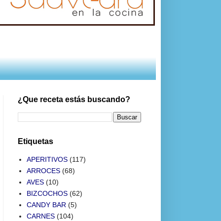
¿Que receta estás buscando?
Etiquetas
APERITIVOS
(117)
ARROCES
(68)
AVES
(10)
BIZCOCHOS
(62)
CANDY BAR
(5)
CARNES
(104)