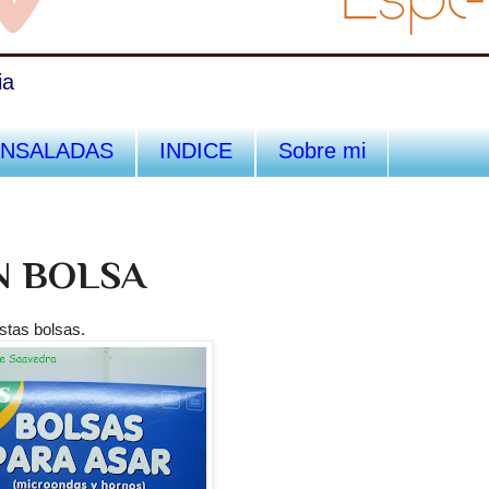
ia
ENSALADAS
INDICE
Sobre mi
N BOLSA
stas bolsas.