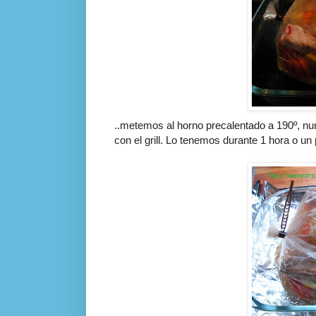
..metemos al horno
precalentado
a 190º, nu
con el
grill
. Lo tenemos durante 1 hora o un