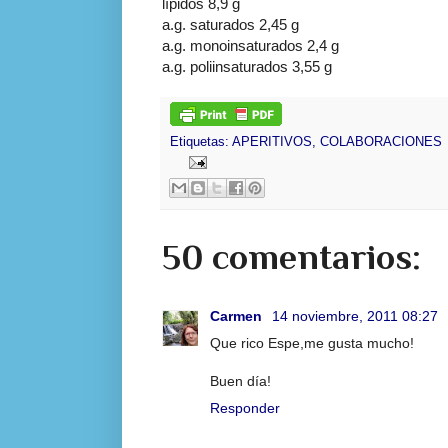
lípidos 8,9 g
a.g. saturados 2,45 g
a.g. monoinsaturados 2,4 g
a.g. poliinsaturados 3,55 g
Etiquetas:
APERITIVOS
,
COLABORACIONES
50 comentarios:
Carmen
14 noviembre, 2011 08:27
Que rico Espe,me gusta mucho!
Buen día!
Responder