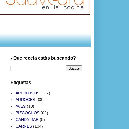
¿Que receta estás buscando?
Etiquetas
APERITIVOS
(117)
ARROCES
(68)
AVES
(10)
BIZCOCHOS
(62)
CANDY BAR
(5)
CARNES
(104)