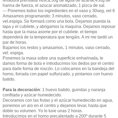
levadura prensada fresca,30g de agua de azahar,450g de
harina de fuerza, el azucar aromatizado, 1 pizca de sal.
--- Ponemos todos los ingredientes en el vaso y 30seg, vel 6
Amasamos programando: 3 minutos, vaso cerrado,
vel.espiga. Se formará como una bola. Dejamos puesta la
tapa y el cubilete, y abrigamos la maquina. Dejamos reposar
hasta que la masa asome por el cubilete. el tiempo
dependerá de la temperatura que tengáis. A mi me tardó un
par de horas.
Bajamos los restos y amasamos, 1 minutos, vaso cerrado,
vel. espiga.
Ponemos la masa sobre una superficie enharinada, le
damos forma de bola e introducimos los dedos por el centro
para darle forma de roscón. Lo colocamos en la bandeja del
horno, forrada con papel sulfurizado, y pintamos con huevo
batido.
Para la decoración
: 1 huevo batido, guindas y naranja
confitada y azúcar humedecido.
Decoramos con las frutas y el azúcar humedecido en agua,
ponemos un aro en el centro y dejamos levar, hasta que
doble su volumen. Yo lo tuve unas 2 horas.
Introducimos en el horno precalentado a 200º durante 5