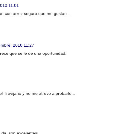
2010 11:01
on con arroz seguro que me gustan....
embre, 2010 11:27
rece que se le dé una oportunidad.
el Trevijano y no me atrevo a probarlo...
ida, son excelentes¡