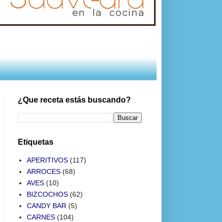
¿Que receta estás buscando?
Etiquetas
APERITIVOS
(117)
ARROCES
(68)
AVES
(10)
BIZCOCHOS
(62)
CANDY BAR
(5)
CARNES
(104)