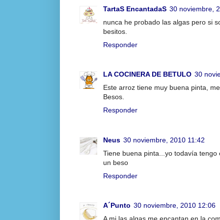
TartaS EncantadaS
30 noviembre, 
nunca he probado las algas pero si s
besitos.
Responder
LA COCINERA DE BETULO
30 novi
Este arroz tiene muy buena pinta, me
Besos.
Responder
Neus
30 noviembre, 2010 11:42
Tiene buena pinta...yo todavía tengo 
un beso
Responder
A´Punto
30 noviembre, 2010 12:06
A mi las algas me encantan en la com