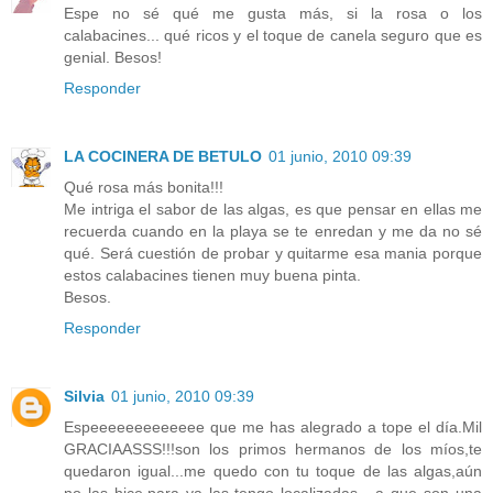
Espe no sé qué me gusta más, si la rosa o los
calabacines... qué ricos y el toque de canela seguro que es
genial. Besos!
Responder
LA COCINERA DE BETULO
01 junio, 2010 09:39
Qué rosa más bonita!!!
Me intriga el sabor de las algas, es que pensar en ellas me
recuerda cuando en la playa se te enredan y me da no sé
qué. Será cuestión de probar y quitarme esa mania porque
estos calabacines tienen muy buena pinta.
Besos.
Responder
Silvia
01 junio, 2010 09:39
Espeeeeeeeeeeeee que me has alegrado a tope el día.Mil
GRACIAASSS!!!son los primos hermanos de los míos,te
quedaron igual...me quedo con tu toque de las algas,aún
no las hice,para ya las tengo localizadas....a que son una