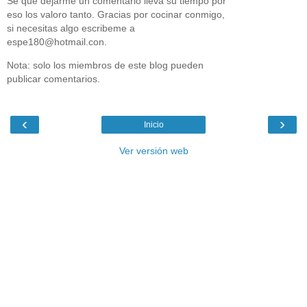
Sé que dejarme un comentario lleva su tiempo por
eso los valoro tanto. Gracias por cocinar conmigo,
si necesitas algo escribeme a
espe180@hotmail.con.
Nota: solo los miembros de este blog pueden
publicar comentarios.
‹
›
Inicio
Ver versión web