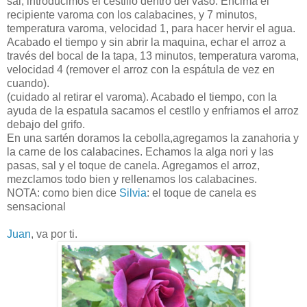
sal, introducimos el cestillo dentro del vaso. Encima el
recipiente varoma con los calabacines, y 7 minutos,
temperatura varoma, velocidad 1, para hacer hervir el agua.
Acabado el tiempo y sin abrir la maquina, echar el arroz a
través del bocal de la tapa, 13 minutos, temperatura varoma,
velocidad 4 (remover el arroz con la espátula de vez en
cuando).
(cuidado al retirar el varoma). Acabado el tiempo, con la
ayuda de la espatula sacamos el cestllo y enfriamos el arroz
debajo del grifo.
En una
sartén
doramos la cebolla,agregamos la zanahoria y
la carne de los calabacines. Echamos la alga
nori
y las
pasas, sal y el toque de canela. Agregamos el arroz,
mezclamos todo bien y rellenamos los calabacines.
NOTA: como bien dice
Silvia
: el toque de canela es
sensacional
Juan
, va por ti.