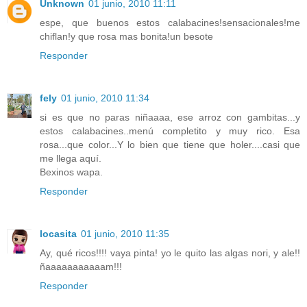
Unknown
01 junio, 2010 11:11
espe, que buenos estos calabacines!sensacionales!me
chiflan!y que rosa mas bonita!un besote
Responder
fely
01 junio, 2010 11:34
si es que no paras niñaaaa, ese arroz con gambitas...y
estos calabacines..menú completito y muy rico. Esa
rosa...que color...Y lo bien que tiene que holer....casi que
me llega aquí.
Bexinos wapa.
Responder
locasita
01 junio, 2010 11:35
Ay, qué ricos!!!! vaya pinta! yo le quito las algas nori, y ale!!
ñaaaaaaaaaaam!!!
Responder