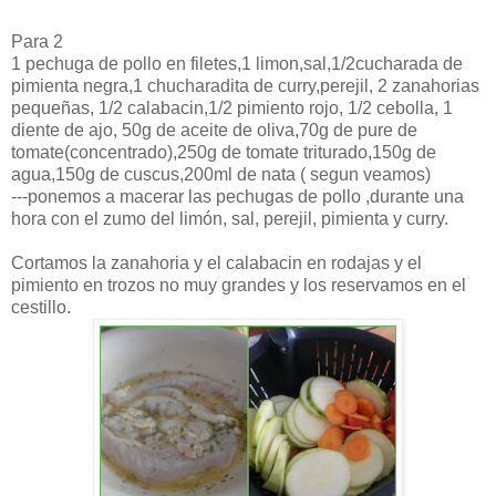
Para 2
1 pechuga de pollo en filetes,1
limon
,sal,1/2
cucharada
de
pimienta negra,1
chucharadita
de
curry
,perejil, 2 zanahorias
pequeñas, 1/2
calabacin
,1/2 pimiento rojo, 1/2 cebolla, 1
diente
de ajo, 50g de aceite de oliva,70g de
pure
de
tomate(concentrado),250g de tomate triturado,150g de
agua,150g de
cuscus
,200
ml
de nata ( segun veamos)
---ponemos a macerar las pechugas de pollo ,durante una
hora con el zumo del
limón
, sal, perejil, pimienta y
curry
.
Cortamos la zanahoria y el
calabacin
en rodajas y el
pimiento en trozos no muy grandes y los reservamos en el
cestillo
.