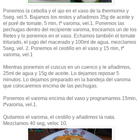
Ponemos la cebolla y el ajo en el vaso de la
thermomix
y
5
seg
.
vel
.5. Bajamos los restos y añadimos 35g de aceite y
el
puré
de tomate, 5
min
, tª
varoma
,
vel
.1. Ponemos las
pechugas dentro del recipiente
varoma
, troceamos un de los
filetes y lo ponemos en el vaso. Echamos
también
el tomate
triturado, el jugo del macerado y 100
ml
de agua. mezclamos
5
seg
,
vel
. 2. Ponemos el
cestillo
en el vaso y 15
min
, tª
varoma
,
vel
.1
Mientras ponemos el
cuscus
en un cuenco y le añadimos,
25
ml
de agua y 15g de aceite. Lo dejamos reposar 5
minutos. Lo dejamos preparado en la bandeja del
varoma
que colocaremos encima de las pechugas.
Ponemos el
varoma
encima del vaso y programamos 15
min
,
tª
varoma
,
vel
.1.
Quitamos el
varoma
, el
cestillo
y añadimos la nata.
Mezclamos 40
seg
,
veloc
10.