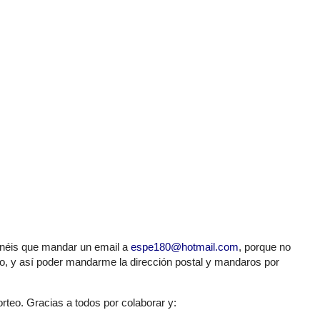
néis
que mandar un
email
a
espe180@hotmail.com
, porque no
co
, y
así
poder mandarme la
dirección
postal y mandaros por
rteo. Gracias a todos por colaborar y: