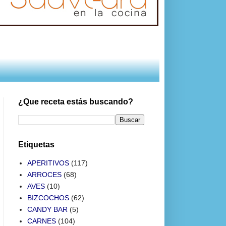
¿Que receta estás buscando?
Etiquetas
APERITIVOS
(117)
ARROCES
(68)
AVES
(10)
BIZCOCHOS
(62)
CANDY BAR
(5)
CARNES
(104)