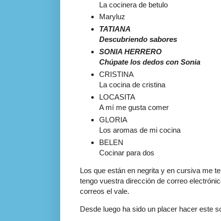
La cocinera de
betulo
Maryluz
TATIANA
Descubriendo sabores
SONIA HERRERO
Chúpate
los dedos con Sonia
CRISTINA
La cocina de
cristina
LOCASITA
A mí me gusta comer
GLORIA
Los aromas de mi cocina
BELEN
Cocinar para dos
Los que
están
en negrita y en cursiva me
te
tengo vuestra
dirección
de correo
electróni
correos el vale.
Desde luego ha sido un placer hacer este so