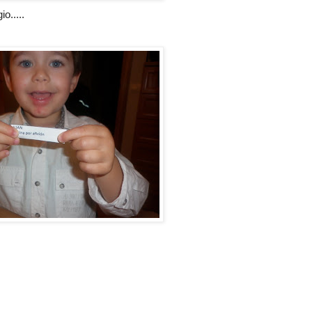
o.....