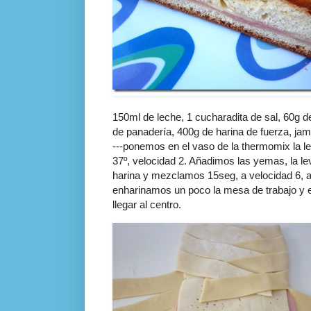
150
ml
de leche, 1
cucharadita
de sal, 60g d
de
panadería
, 400g de harina de fuerza,
jam
---ponemos en el vaso de la
thermomix l
a l
e
37º, velocidad 2. Añadimos las yemas, la 
harina y mezclamos 15
seg
, a velocidad 6, 
enharinamos un poco la mesa de trabajo y 
llegar al centro.