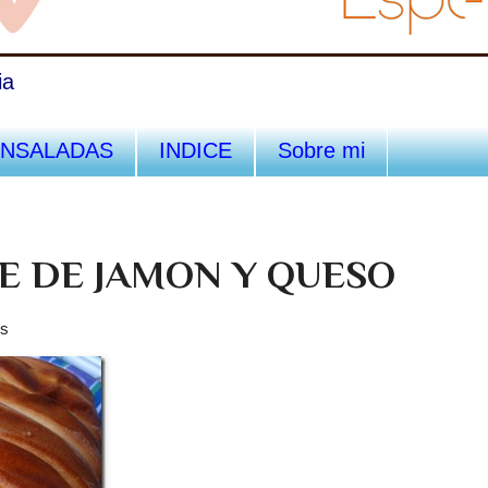
ia
ENSALADAS
INDICE
Sobre mi
E DE JAMON Y QUESO
es