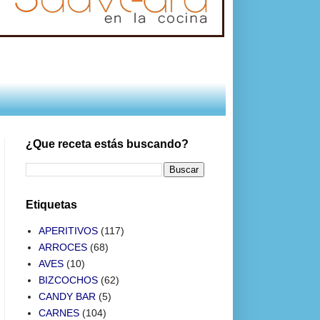
¿Que receta estás buscando?
Etiquetas
APERITIVOS
(117)
ARROCES
(68)
AVES
(10)
BIZCOCHOS
(62)
CANDY BAR
(5)
CARNES
(104)