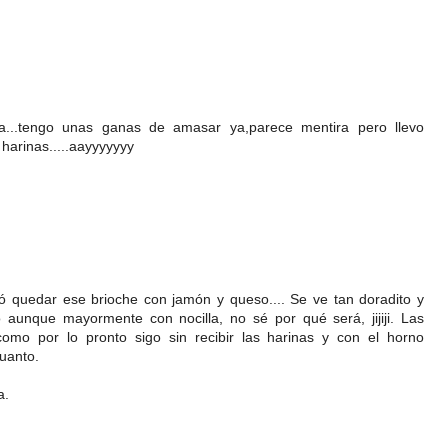
a...tengo unas ganas de amasar ya,parece mentira pero llevo
arinas.....aayyyyyyy
ó quedar ese brioche con jamón y queso.... Se ve tan doradito y
o aunque mayormente con nocilla, no sé por qué será, jijiji. Las
omo por lo pronto sigo sin recibir las harinas y con el horno
uanto.
a.