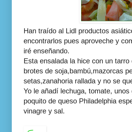
Han
traído
al
Lidl
productos
asiáti
encontrarlos pues aproveche y co
iré enseñando.
Esta ensalada la hice con un tarro
brotes de soja,
bambú
,mazorcas p
setas,zanahoria rallada y no se qu
Yo le
añadí
lechuga, tomate, unos
poquito de queso
Philadelphia
espec
vinagre y sal.