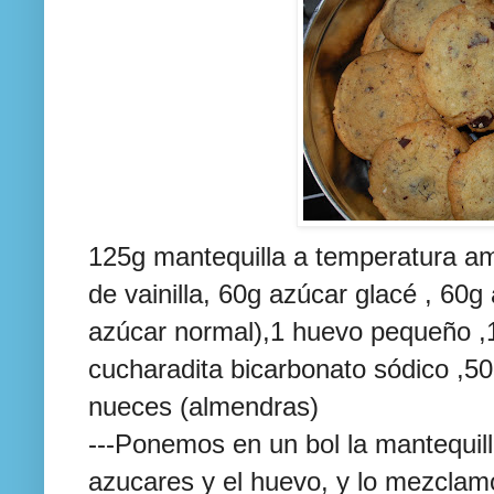
125g mantequilla a temperatura am
de vainilla, 60g azúcar
glacé
, 60g 
azúcar
normal),1 huevo pequeño ,16
cucharadita
bicarbonato sódico ,5
nueces (almendras)
---Ponemos en un
bol
la mantequilla
azucares y el huevo, y lo mezclam