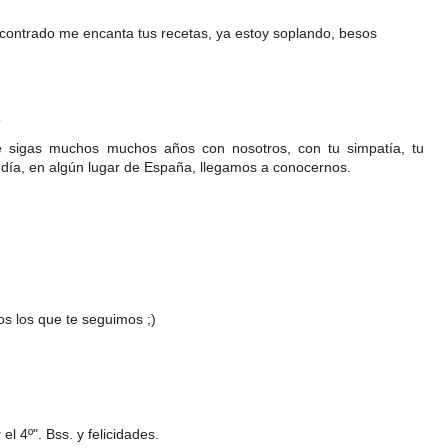
ncontrado me encanta tus recetas, ya estoy soplando, besos
9
e sigas muchos muchos años con nosotros, con tu simpatía, tu
ún día, en algún lugar de España, llegamos a conocernos.
os los que te seguimos ;)
l 4º". Bss. y felicidades.