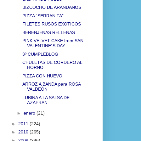
BIZCOCHO DE ARANDANOS
PIZZA “SERRANITA”
FILETES RUSOS EXOTICOS
BERENJENAS RELLENAS
PINK VELVET CAKE from SAN
VALENTINE´S DAY
3º CUMPLEBLOG
CHULETAS DE CORDERO AL
HORNO
PIZZA CON HUEVO
ARROZ A BANDA para ROSA
VALDEÓN
LUBINA A LA SALSA DE
AZAFRAN
►
enero
(21)
►
2011
(224)
►
2010
(265)
►
2009
(246)