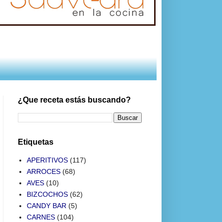
¿Que receta estás buscando?
Etiquetas
APERITIVOS
(117)
ARROCES
(68)
AVES
(10)
BIZCOCHOS
(62)
CANDY BAR
(5)
CARNES
(104)