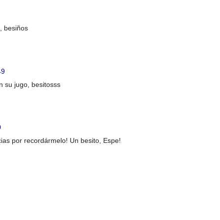
, besiños
49
 su jugo, besitosss
0
ias por recordármelo! Un besito, Espe!