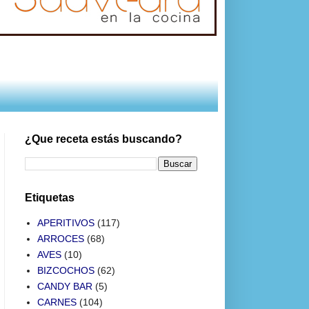
¿Que receta estás buscando?
Etiquetas
APERITIVOS
(117)
ARROCES
(68)
AVES
(10)
BIZCOCHOS
(62)
CANDY BAR
(5)
CARNES
(104)