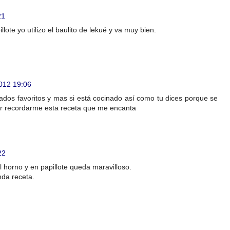
21
lote yo utilizo el baulito de lekué y va muy bien.
2012 19:06
dos favoritos y mas si está cocinado así como tu dices porque se
por recordarme esta receta que me encanta
22
 horno y en papillote queda maravilloso.
nda receta.