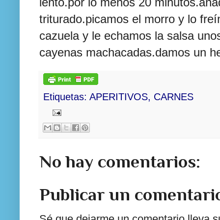
lento.por lo menos 20 minutos.aña
triturado.picamos el morro y lo
fre
cazuela y le echamos la salsa unos
cayenas
machacadas.damos un herv
Etiquetas:
APERITIVOS
,
CARNES
No hay comentarios:
Publicar un comentari
Sé que dejarme un comentario lleva su