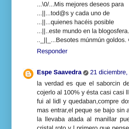
...\0/...Mis mejores deseos para
...||...tod@s y cada uno de
...||...quienes hacéis posible
...||..este mundo en la blogosfera
.._||_...Besotes múnmún goldos. 
Responder
Espe Saavedra
21 diciembre,
la verdad es que el saborcin d
cojerlo al 100% y ésta casi casi l
fui al lidl y quedaban,compre d
mas entrar,el peque se bajo sin 
la llevaba atada al manillar pue
cristal roto y l primero que pen