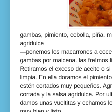
gambas, pimiento, cebolla, piña, 
agridulce
---ponemos los macarrones a coce
gambas por
maicena
. las
freímos
Retiramos el exceso de aceite o s
limpia. En ella doramos el pimiento
estén
cortados muy pequeños. Agr
cortada y la salsa agridulce. Por 
damos unas
vueltitas
y
echamos
l
muy bien y listo