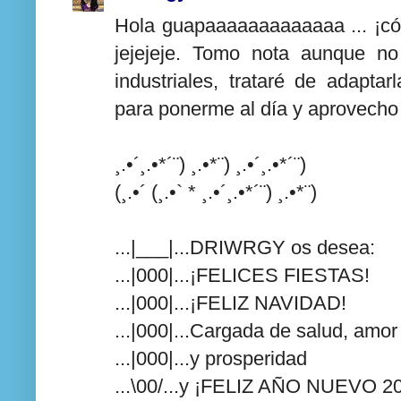
Hola guapaaaaaaaaaaaaa ... ¡cóm
jejejeje. Tomo nota aunque n
industriales, trataré de adapta
para ponerme al día y aprovecho 
¸.•´¸.•*´¨) ¸.•*¨) ¸.•´¸.•*´¨)
(¸.•´ (¸.•` * ¸.•´¸.•*´¨) ¸.•*¨)
...|___|...DRIWRGY os desea:
...|000|...¡FELICES FIESTAS!
...|000|...¡FELIZ NAVIDAD!
...|000|...Cargada de salud, amor
...|000|...y prosperidad
...\00/...y ¡FELIZ AÑO NUEVO 2