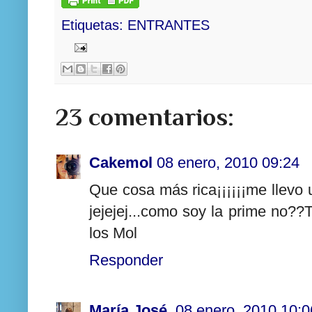
Etiquetas:
ENTRANTES
23 comentarios:
Cakemol
08 enero, 2010 09:24
Que cosa más rica¡¡¡¡¡¡me llevo u
jejejej...como soy la prime no
los Mol
Responder
María José
08 enero, 2010 10:0