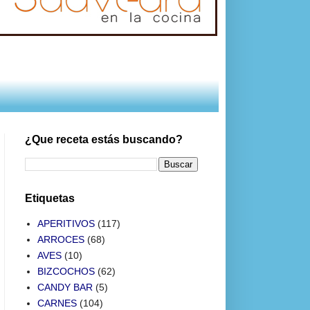
¿Que receta estás buscando?
Etiquetas
APERITIVOS
(117)
ARROCES
(68)
AVES
(10)
BIZCOCHOS
(62)
CANDY BAR
(5)
CARNES
(104)