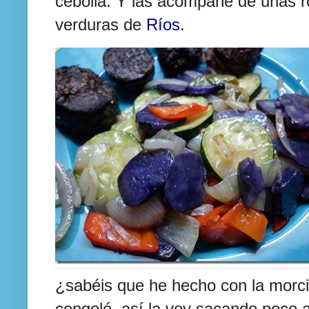
cebolla. Y las acompañe de unas ro
verduras de
Ríos
.
¿sabéis que he hecho con la morcill
congelé, así la voy sacando poco 