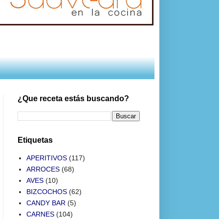
¿Que receta estás buscando?
Etiquetas
APERITIVOS
(117)
ARROCES
(68)
AVES
(10)
BIZCOCHOS
(62)
CANDY BAR
(5)
CARNES
(104)