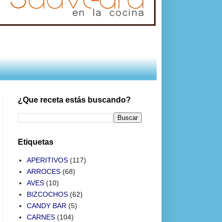
¿Que receta estás buscando?
Etiquetas
APERITIVOS
(117)
ARROCES
(68)
AVES
(10)
BIZCOCHOS
(62)
CANDY BAR
(5)
CARNES
(104)