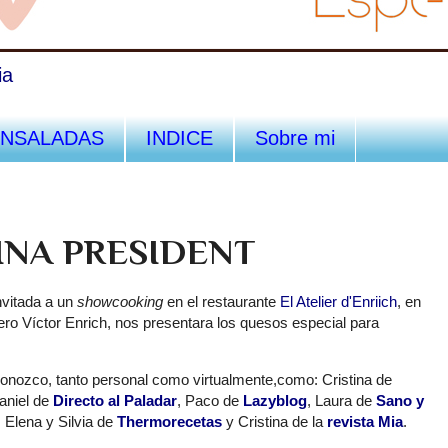
ia
ENSALADAS
INDICE
Sobre mi
INA PRESIDENT
nvitada a un
showcooking
en el restaurante
El Atelier d'Enriich
, en
ero Víctor Enrich, nos presentara los quesos especial para
onozco, tanto personal como virtualmente,como: Cristina de
aniel de
Directo al Paladar
, Paco de
Lazyblog
, Laura de
Sano y
, Elena y Silvia de
Thermorecetas
y Cristina de la
revista Mia
.