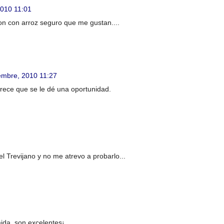
2010 11:01
on con arroz seguro que me gustan....
embre, 2010 11:27
rece que se le dé una oportunidad.
el Trevijano y no me atrevo a probarlo...
ida, son excelentes¡