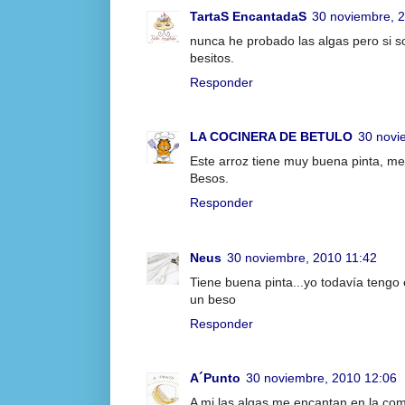
TartaS EncantadaS
30 noviembre, 
nunca he probado las algas pero si s
besitos.
Responder
LA COCINERA DE BETULO
30 novi
Este arroz tiene muy buena pinta, me
Besos.
Responder
Neus
30 noviembre, 2010 11:42
Tiene buena pinta...yo todavía tengo 
un beso
Responder
A´Punto
30 noviembre, 2010 12:06
A mi las algas me encantan en la com