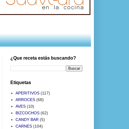
¿Que receta estás buscando?
Etiquetas
APERITIVOS
(117)
ARROCES
(68)
AVES
(10)
BIZCOCHOS
(62)
CANDY BAR
(5)
CARNES
(104)